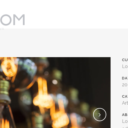
CU
Lo
DA
20
CA
Ar
AB
Lo