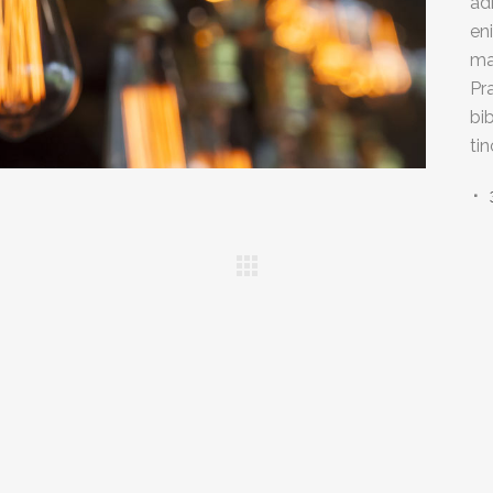
ad
en
ma
Pr
bi
ti