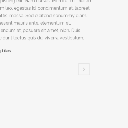
ipiscing elit. Nam cursus. Morbi ut mi. Nullam
im leo, egestas id, condimentum at, laoreet
ttis, massa. Sed eleifend nonummy diam.
aesent mauris ante, elementum et,
bendum at, posuere sit amet, nibh. Duis
ncidunt lectus quis dui viverra vestibulum.
3
Likes