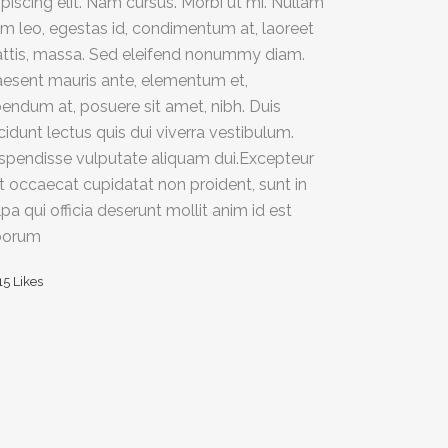
ipiscing elit. Nam cursus. Morbi ut mi. Nullam
im leo, egestas id, condimentum at, laoreet
ttis, massa. Sed eleifend nonummy diam.
aesent mauris ante, elementum et,
bendum at, posuere sit amet, nibh. Duis
ncidunt lectus quis dui viverra vestibulum.
spendisse vulputate aliquam dui.Excepteur
nt occaecat cupidatat non proident, sunt in
lpa qui officia deserunt mollit anim id est
borum
15
Likes