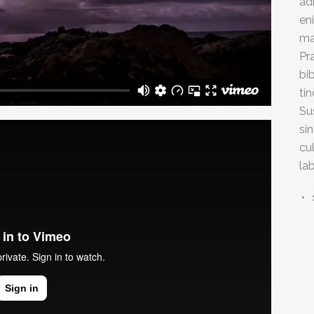
ad
en
ma
Pr
bi
ti
Su
si
cu
la