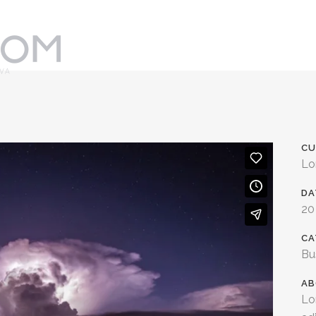
CU
Lo
DA
20
CA
Bu
AB
Lo